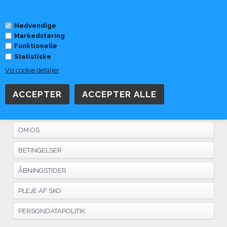
0
Nødvendige
Markedsføring
Funktionelle
Statistiske
Vis cookie detaljer
Ingen varer fundet
Information
OM OS
BETINGELSER
ÅBNINGSTIDER
PLEJE AF SKO
PERSONDATAPOLITIK