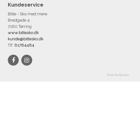
Kundeservice
Bitte - Sko med mere
Bredgade 4
7160 Tørring
www.bittesko.dk
kunde@bittesko.dk
Tlf.
61784484
Tema fra Bewise