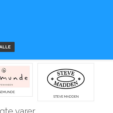
OM OS
BETINGELSER
ÅBNINGSTID
TASKER
SMYKKER
OUTLET
RETUR OG GAVE
SEMUNDE
STEVE MADDEN
gte varer