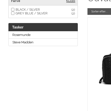
Farve
Nulstil
BLACK / SILVER
(2)
Sorter efter...
GREY BLUE / SILVER
(2)
Tasker
Rosemunde
Steve Madden