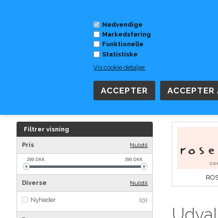
Nødvendige
Markedsføring
Funktionelle
Statistiske
Vis cookie detaljer
DAME
HERRE
SKOMÆRKER
TILBEHØR
TØJ
Forside
»
Tasker
Filtrer visning
Pris
Nulstil
299
DKK
399
DKK
RO
Diverse
Nulstil
Nyheder
(0)
Udval