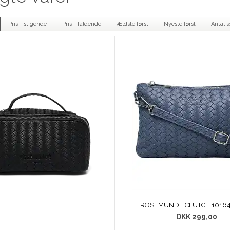
Pris - stigende
Pris - faldende
Ældste først
Nyeste først
Antal s
ROSEMUNDE CLUTCH 10164
DKK 299,00