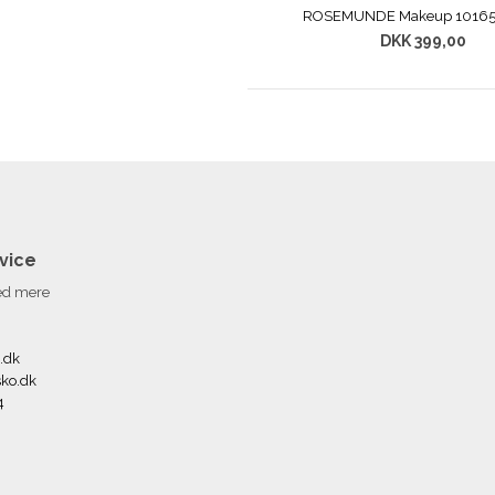
ROSEMUNDE Makeup 10165
DKK 399,00
vice
med mere
.dk
ko.dk
4