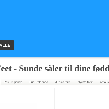
OM OS
BETINGELSER
ÅBNINGSTID
TASKER
SMYKKER
OUTLET
RETUR OG GAVE
et - Sunde såler til dine fød
Pris - stigende
Pris - faldende
Ældste først
Nyeste først
Antal s