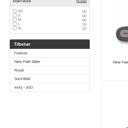
Størrelse
Nulstil
XS
(4)
S
(4)
M
(4)
L
(3)
XL
(2)
Tilbehør
Festival
New Feet Såler
New Fee
Royal
SockWell
woly - 2GO