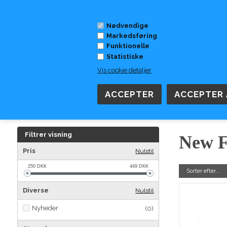
Nødvendige
Markedsføring
Funktionelle
Statistiske
Vis cookie detaljer
DAME
HERRE
SKOMÆRKER
TILBEHØR
TØJ
Forside
»
Tilbehør
»
New Feet Såler
Filtrer visning
New Fe
Pris
Nulstil
250
DKK
449
DKK
Sorter efter...
Diverse
Nulstil
Nyheder
(0)