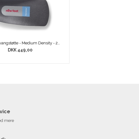
New Feet svangstøtte - Medium Density - 200 21 2015
DKK 449,00
vice
med mere