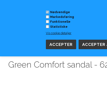
Nødvendige
Markedsføring
Funktionelle
Statistiske
Vis cookie detaljer
DAME
HERRE
SKOMÆRKER
TILBEHØR
TØJ
Forside
»
Skomærker
»
Green Comfort
Green Comfort sandal - 