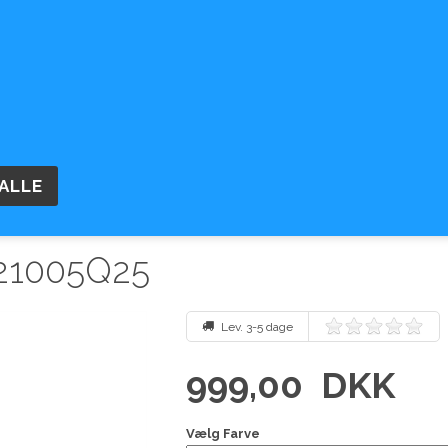
OM OS
BETINGELSER
ÅBNINGSTID
TASKER
SMYKKER
OUTLET
RETUR OG GAVE
621005Q25
Lev. 3-5 dage
999,00
DKK
Vælg Farve