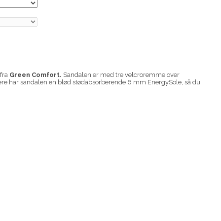
 fra
Green Comfort.
Sandalen er
med tre velcroremme over
ere har sandalen en blød stødabsorberende 6 mm EnergySole, så du