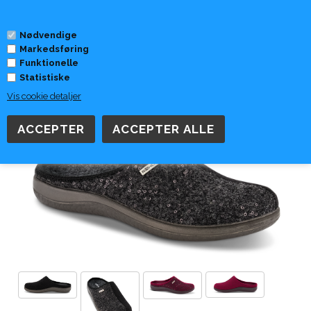
0
Nødvendige
Markedsføring
Forside
»
Skomærker
»
Rohde
Funktionelle
Statistiske
Vis cookie detaljer
Rohde Dame Hjemmesko 6550