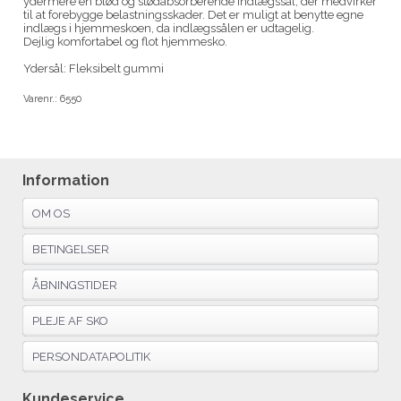
ydermere en blød og stødabsorberende indlægssål, der medvirker
til at forebygge belastningsskader. Det er muligt at benytte egne
indlægs i hjemmeskoen, da indlægssålen er udtagelig.
Dejlig komfortabel og flot hjemmesko.
Ydersål: Fleksibelt gummi
Varenr.:
6550
Information
OM OS
BETINGELSER
ÅBNINGSTIDER
PLEJE AF SKO
PERSONDATAPOLITIK
Kundeservice