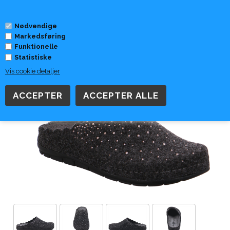
0
Nødvendige
Markedsføring
Forside
»
Skomærker
»
Rohde
Funktionelle
Statistiske
Vis cookie detaljer
Rohde Dame Hjemmesko-6195