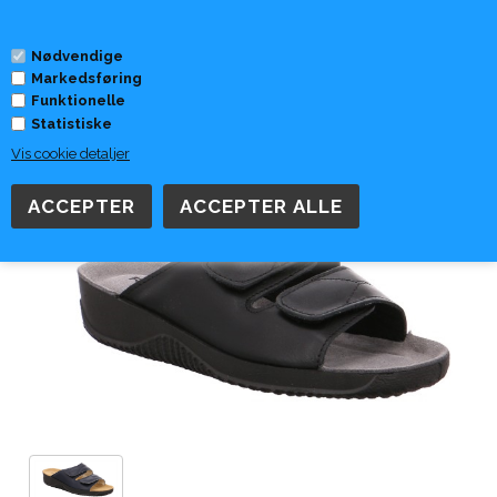
0
Nødvendige
Markedsføring
Forside
»
Skomærker
»
Rohde
Funktionelle
Statistiske
Vis cookie detaljer
Rohde slippers - 1940