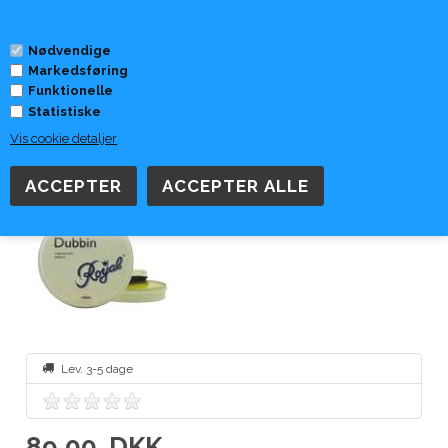
0
Nødvendige
Markedsføring
Forside
»
Tilbehør
»
Royal
Funktionelle
Statistiske
Vis cookie detaljer
Royal Læderfedt-3306
Lev. 3-5 dage
89,00
DKK