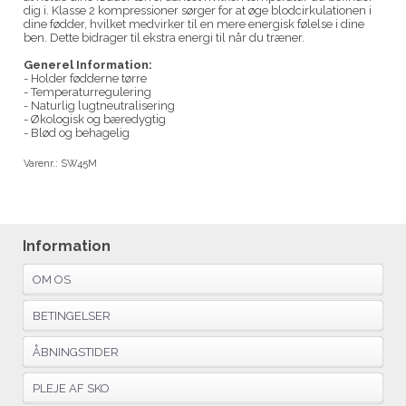
dig i. Klasse 2 kompressioner sørger for at øge blodcirkulationen i
dine fødder, hvilket medvirker til en mere energisk følelse i dine
ben. Dette bidrager til ekstra energi til når du træner.
Generel Information:
- Holder fødderne tørre
- Temperaturregulering
- Naturlig lugtneutralisering
- Økologisk og bæredygtig
- Blød og behagelig
Varenr.:
SW45M
Information
OM OS
BETINGELSER
ÅBNINGSTIDER
PLEJE AF SKO