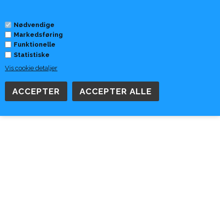
0
Nødvendige
Markedsføring
Forside
»
Tilbehør
»
SockWell
Funktionelle
Statistiske
Vis cookie detaljer
Sockwell Paser Micro-SW45M